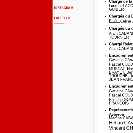
Chargé de 
Laurent LAC
INSTAGRAM
GUIBERT
Chargés du
FACEBOOK
Kiné :
Céline 
Chargés du
Alain CABAN
TOURNIER
Chargé Relat
Alain CABAN
Encadremen
Gwilaine CAV
Pascal COUDE
MUSCAT, Norb
BRAYET, Beno
TROUCHE, Jé
JEAN FRANC
Encadremen
Gwilaine CA
Pascal COUDE
Philippe GO
FRANCOIS
Représentati
Aveyron
Martine CAB
Hėlian CA
Vincent C