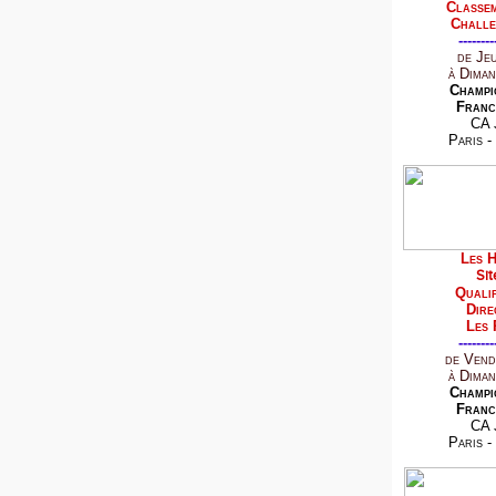
Classem
Challe
--------
de Je
à Diman
Champi
Franc
CA 
Paris -
Les H
Sit
Qualif
Dire
Les 
--------
de Vend
à Diman
Champi
Franc
CA 
Paris -