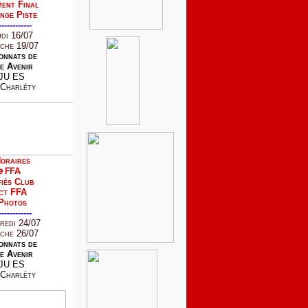
ent Final
nge Piste
------------
udi 16/07
che 19/07
onnats de
e Avenir
JU ES
Charléty
oraires
e FFA
iés Club
ct FFA
Photos
------------
redi 24/07
che 26/07
onnats de
e Avenir
JU ES
Charléty