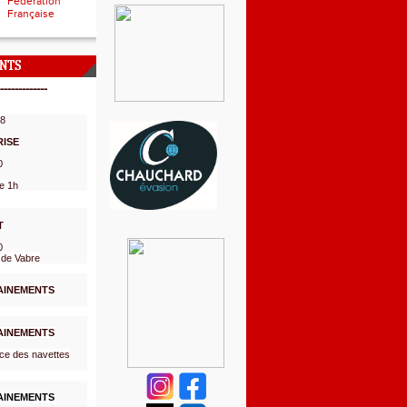
Fédération
Française
NTS
-------------
08
RISE
0
e 1h
T
0
 de Vabre
AINEMENTS
AINEMENTS
ce des navettes
AINEMENTS