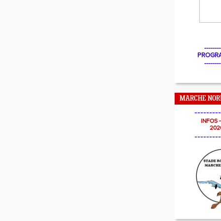
--------
PROGR
--------
MARCHE NOR
---------
INFOS 
202
---------