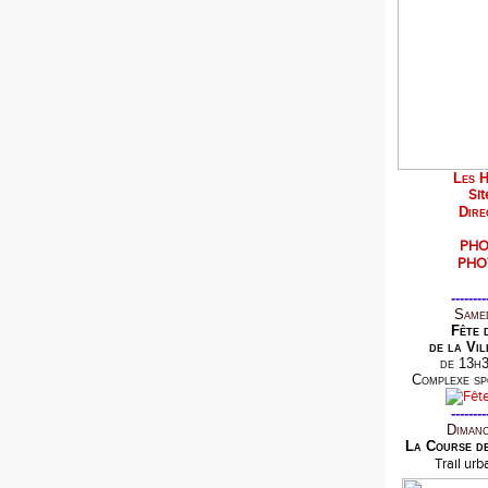
Les H
Sit
Dire
PHO
PHO
--------
Samed
Fête 
de la Vil
de 13h3
Complexe sp
--------
Dimanc
La Course d
Trail ur