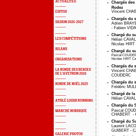
ACTUALITÉS
Chargés des r
Rodez
Vincent CHA
EDITOS
Chargés du s
SAISON 2026-2027
Adrien BRAY
- Fabien VID
Chargé du su
LES COMPÉTITIONS
Hélian CAVAL
Nicolas HIRT
BILANS
Chargé du s
Pascal COUDERC
Nicolas HIRT C
ORGANISATIONS
Chargés du s
LA RONDE DES BERGES
Vincent CHA
DE L'AVEYRON 2026
COUDERC
Chargés du 
RONDE DE NOËL 2025
Frédéric MUL
Chargé de l
Hélian CAVAL
ATHLÉ LOISIR RUNNING
Chargés du S
Pascal COU
MARCHE NORDIQUE
CHABERT - 
Chargé du S
Laurent LAC
GUIBERT - C
GALERIE PHOTOS