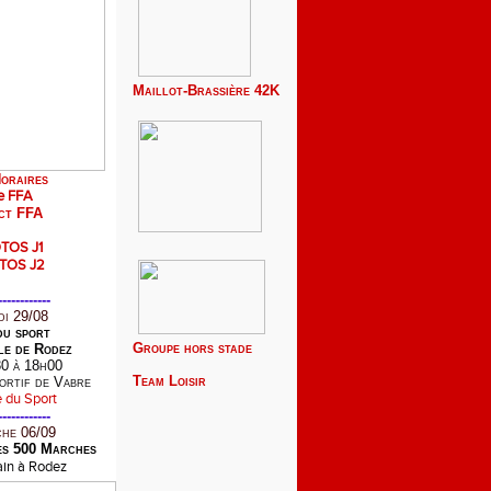
Maillot-Brassière 42K
oraires
e FFA
ct FFA
TOS J1
TOS J2
------------
i 29/08
du sport
Groupe hors stade
le de Rodez
0 à 18h00
Team
Loisir
ortif de Vabre
------------
he 06/09
es 500 Marches
bain à Rodez