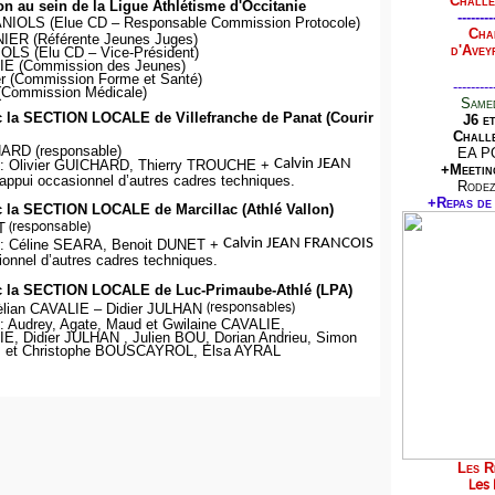
Challe
on au sein de la Ligue Athlétisme d'Occitanie
--------
NIOLS (Elue CD – Responsable Commission Protocole)
Cha
IER (Référente Jeunes Juges)
d'Avey
OLS (Elu CD – Vice-Président)
IE (Commission des Jeunes)
er (Commission Forme et Santé)
---------
 (Commission Médicale)
Samed
c la SECTION LOCALE de Villefranche de Panat (Courir
J6 e
Challe
HARD (responsable)
EA P
Calvin JEAN
: Olivier GUICHARD, Thierry TROUCHE +
+Meetin
appui occasionnel d’autres cadres techniques.
Rodez
+Repas de 
c la SECTION LOCALE de Marcillac (Athlé Vallon)
(responsable)
T
Calvin JEAN FRANCOIS
: Céline SEARA, Benoit DUNET +
ionnel d’autres cadres techniques.
ec la SECTION LOCALE de Luc-Primaube-Athlé (LPA)
(responsables)
Hėlian CAVALIE – Didier JULHAN
: Audrey, Agate, Maud et Gwilaine CAVALIE,
E, Didier JULHAN , Julien BOU, Dorian Andrieu, Simon
s et Christophe BOUSCAYROL, Elsa AYRAL
Les R
Les 