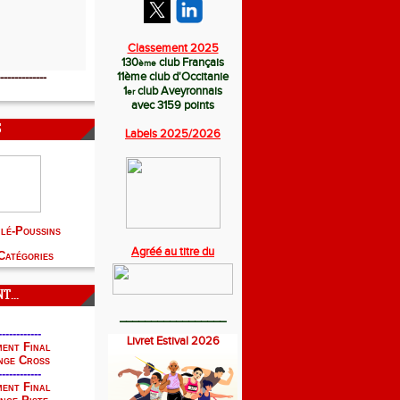
Classement 2025
130
club Français
ème
11
ème
club d'Occitanie
-------------
1
club Aveyronnais
er
avec 3159 points
S
Labels 2025/
2026
hlé-Poussins
Agréé au titre du
Catégories
...
_________________
------------
Livret Estival 2026
ent Final
nge Cross
------------
ent Final