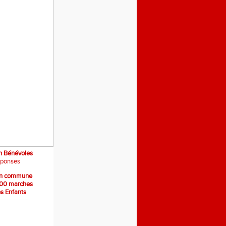
on Bénévoles
éponses
ion commune
00 marches
s Enfants