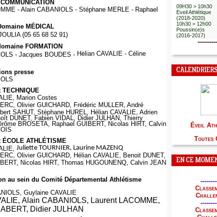
EA - PO
la COMMUNICATION
09H30 > 10h30
OMME - Alain CABANIOLS - Stéphane MERLE - Raphael
Eveil Athlétique
(2018-2020)
10h30 > 12h00
 Domaine MÉDICAL
Poussin(e)s
JOULIA (05 65 68 52 91)
(2016-2017)
----------
 domaine FORMATION
Hėlian CAVALIE - Céline
IOLS - Jacques BOUDES -
CALENDRIER
ions presse
IOLS
t TECHNIQUE
ALIE, Marion Costes
RC, Olivier GUICHARD, Frédéric MULLER, André
ert SAHUT, Stéphane HUREL, Hélian CAVALIE, Adrien
ît DUNET, Fabien VIDAL, Didier JULHAN, Thierry
rôme BROSETA, Raphael GUIBERT, Nicolas HIRT, Calvin
É
veil At
OIS
Toutes 
t ÉCOLE ATHLÉTISME
Juliette TOURNIER, Laurine MAZENQ
VALIE,
RC, Olivier GUICHARD, Hélian CAVALIE, Benoit DUNET,
EN CE MOMENT
MBERT, Nicolas HIRT, Thomas HUGOUNENQ, Calvin JEAN
on au sein du Comité Départemental Athlétisme
--------
Classem
ANIOLS, Guylaine CAVALIE
Challe
VALIE, Alain CABANIOLS, Laurent LACOMME,
--------
HABERT, Didier JULHAN
Classem