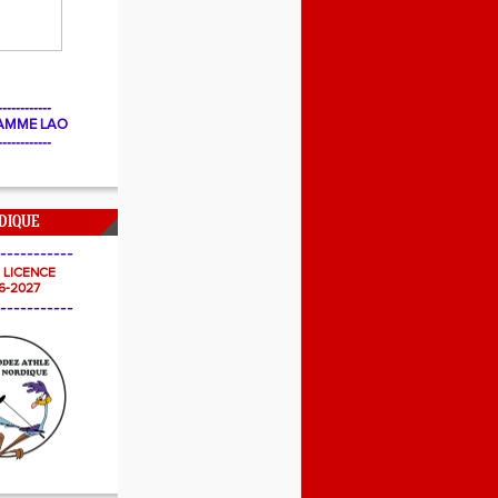
------------
AMME LAO
------------
DIQUE
-----------
- LICENCE
6-2027
-----------