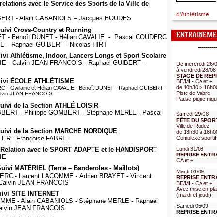
elations avec le Service des Sports de la Ville de
d'Athlétisme.
BERT - Alain CABANIOLS – Jacques BOUDES
uivi Cross-Country et Running
ENTRAINEME
ET - Benoît DUNET - Hélian CAVALIE - Pascal COUDERC
AL – Raphael GUIBERT - Nicolas HIRT
----------
ivi Athlétisme, Indoor, Lancers Longs et Sport Scolaire
IE - Calvin JEAN FRANCOIS - Raphaël GUIBERT -
De mercredi 26/
à vendredi 28/08
STAGE DE REP
uivi ÉCOLE ATHLÉTISME
BE/MI - CA et +
de 10h30 > 16h0
 - Gwilaine et Hélian CAVALIE - Benoît DUNET - Raphael GUIBERT -
Piste de Vabre
alvin JEAN FRANCOIS
Pause pique niqu
uivi de la Section ATHLÉ LOISIR
BBERT - Philippe GOMBERT - Stéphane MERLE - Pascal
Samedi 29/08
FÊTE DU SPOR
Ville de Rodez
suivi de la Section MARCHE NORDIQUE
de 13h30 à 18h0
LER - Françoise FABRE
Complexe sportif
a Relation avec le SPORT ADAPTE et le HANDISPORT
Lundi 31/08
REPRISE ENTR
IE
CA et +
uivi MATÉRIEL (Tente – Banderoles - Maillots)
Mardi 01/09
DERC
- Laurent LACOMME - Adrien BRAYET - Vincent
REPRISE ENTR
Calvin JEAN FRANCOIS
BE/MI - CA et +
Avec mise en pla
uivi SITE INTERNET
(mardi et jeudi)
OMME - Alain CABANIOLS - Stéphane MERLE - Raphael
Samedi 05/09
alvin JEAN FRANCOIS
REPRISE ENTR