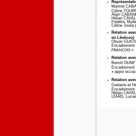
Représentati
Martine CABA
Céline TOURN
Alain CABANI
Hélian CAVAL
Frédéric Mull
Céline Joulia
Relation ave
en Lévézou)
Olivier GUIC
Encadrement 
FRANCOIS +
Relation ave
Benoît DUNE
Encadrement 
appui occas
+
Relation av
Gwilaine et 
Encadrement 
Hėlian CAVALI
IZARD, Luca