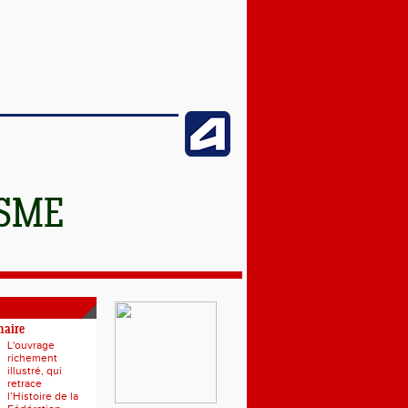
ISME
naire
L'ouvrage
richement
illustré, qui
retrace
l’Histoire de la