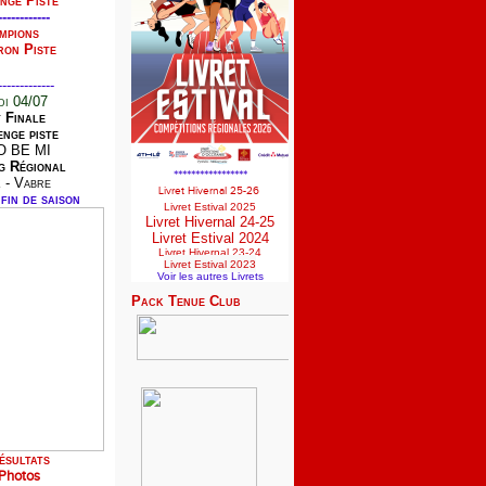
nge Piste
------------
mpions
ron Piste
-------------
i 04/07
t Finale
nge piste
O BE MI
g Régional
*****************
 - Vabre
Livret Hivernal 25-26
fin de saison
Livret Estival 2025
Livret Hivernal 24-25
Livret Estival 2024
Livret Hivernal 23-24
Livret Estival 2023
Voir les autres Livrets
Pack Tenue Club
ésultats
Photos