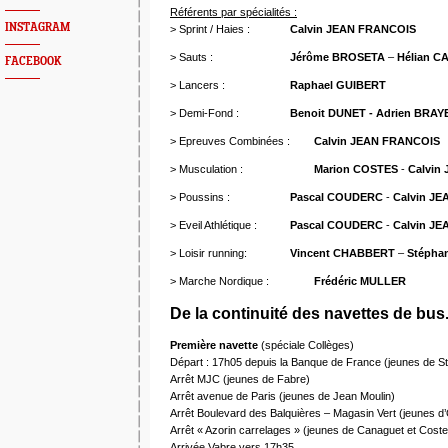
Référents par spécialités :
INSTAGRAM
> Sprint / Haies :
Calvin JEAN FRANCOIS
> Sauts :
Jérôme BROSETA
–
Hélian C
FACEBOOK
> Lancers :
Raphael GUIBERT
> Demi-Fond :
Benoit DUNET - Adrien BRAY
> Epreuves Combinées :
Calvin JEAN FRANCOIS
> Musculation :
Marion COSTES
-
Calvin
> Poussins :
Pascal COUDERC
-
Calvin JE
> Eveil Athlétique :
Pascal COUDERC
-
Calvin J
> Loisir running:
Vincent CHABBERT
–
Stépha
> Marche Nordique :
Frédéric MULLER
De la continuité
des navettes de bus
Première navette
(spéciale Collèges)
Départ : 17h05 depuis la Banque de France (jeunes de St
Arrêt MJC (jeunes de Fabre)
Arrêt avenue de Paris (jeunes de Jean Moulin)
Arrêt Boulevard des Balquières – Magasin Vert (jeunes d’
Arrêt « Azorin carrelages » (jeunes de Canaguet et Cos
Arrivée Vabre vers 17h35.