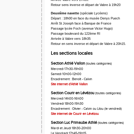
Retour sens inverse et départ de Vabre à 19h20
Deuxième navette
(spéciale Lycéens)
Départ : 18h00 en face du musée Denys Puech
Arrêt St Joseph face à Banque de France
Passage lycée Foch (avenue Victor Hugo)
Passage boulevard du 122ème RI
Arrivée à Vabre vers 18h35
Retour en sens inverse et départ de Vabre à 20h15.
Les sections locales
Section Athlé Vallon
(toutes catégories)
Mercredi 17h30-19h00
Samedi 10h00-12h00
Encadrement : Benoît - Calvin
Site internet d'Athlé Vallon
Section Courir en Lévézou
(toutes catégories)
Mercredi 14h00-16h00
Vendredi 18h00-19h30
Encadrement : Olivier - Calvin ou Lilou (le vendredi)
Site internet de Courir en Lévézou
Section Luc Primaube Athlé
(toutes catégories)
Mardi et Jeudi 18h30-20h00
Le Vendredi 17h45-19h15