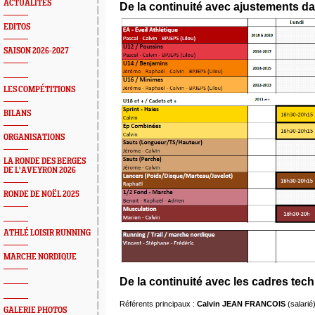
ACTUALITÉS
De la
continuité avec ajustements
da
EDITOS
SAISON 2026-2027
LES COMPÉTITIONS
BILANS
ORGANISATIONS
LA RONDE DES BERGES
DE L'AVEYRON 2026
RONDE DE NOËL 2025
ATHLÉ LOISIR RUNNING
MARCHE NORDIQUE
De la continuité avec les cadres tec
Référents principaux :
Calvin JEAN FRANCOIS
(salarié
GALERIE PHOTOS