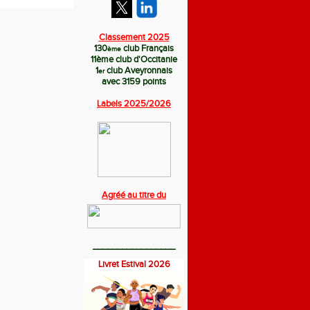
Classement 2025
130
club Français
ème
11
ème
club d'Occitanie
1
club Aveyronnais
er
avec 3159 points
Labels 2025/
2026
Agréé au titre du
_________________
Livret Estival 2026