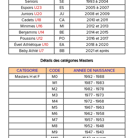
Seniors
SE
1993 à 2004
Espoirs
U23
ES
2005 à 2007
Juniors
U20
JU
2008 et 2009
Cadets
U18
CA
2010 et 2011
Minimes
U16
MI
2012 et 2013
Benjamins
U14
BE
2014 et 2015
Poussins
U12
PO
2016 et 2017
Éveil Athlétique
U10
EA
2018 à 2020
Baby Athlé
U7
BB
2021 et après
Détails des catégories Masters
CATEGORIE
CODE
ANNEE DE NAISSANCE
Masters H et F
M0
1992 - 1988
M1
1987 - 1983
M2
1982 - 1978
M3
1977 - 1973
M4
1972 - 1968
M5
1967 - 1963
M6
1962 - 1958
M7
1957 - 1953
M8
1952 - 1948
M9
1947 - 1943