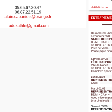
05.65.67.30.47
d'Athlétisme.
06.87.22.51.19
alain.cabaniols@orange.fr
ENTRAINEME
----------
rodezathle@gmail.com
De mercredi 26/
à vendredi 28/08
STAGE DE REP
BE/MI - CA et +
de 10h30 > 16h0
Piste de Vabre
Pause pique niqu
Samedi 29/08
FÊTE DU SPOR
Ville de Rodez
de 13h30 à 18h0
Complexe sportif
Lundi 31/08
REPRISE ENTR
CA et +
Mardi 01/09
REPRISE ENTR
BE/MI - CA et +
Avec mise en pla
(mardi et jeudi)
Samedi 05/09
REPRISE ENTR