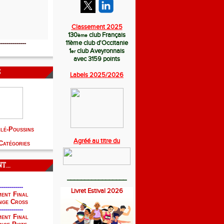
Classement 2025
130
club Français
ème
11
ème
club d'Occitanie
-------------
1
club Aveyronnais
er
avec 3159 points
S
Labels 2025/
2026
hlé-Poussins
Agréé au titre du
Catégories
...
_________________
------------
Livret Estival 2026
ent Final
nge Cross
------------
ent Final