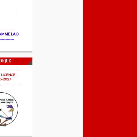
------------
AMME LAO
------------
DIQUE
-----------
- LICENCE
6-2027
-----------