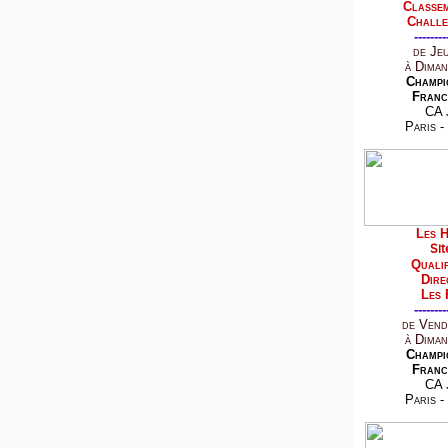
Classem
Challe
--------
de Je
à Diman
Champi
Franc
CA 
Paris -
Les H
Sit
Qualif
Dire
Les 
--------
de Vend
à Diman
Champi
Franc
CA 
Paris -