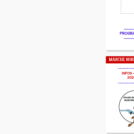
--------
PROGR
--------
MARCHE NOR
---------
INFOS 
202
---------