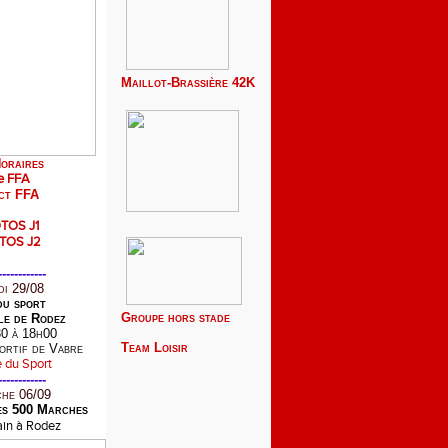
Maillot-Brassière 42K
oraires
e FFA
ct FFA
TOS J1
TOS J2
------------
i 29/08
du sport
Groupe hors stade
le de Rodez
0 à 18h00
Team
Loisir
ortif de Vabre
------------
he 06/09
es 500 Marches
bain à Rodez