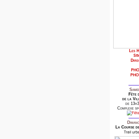
Les H
Sit
Dire
PHO
PHO
--------
Samed
Fête 
de la Vil
de 13h3
Complexe sp
--------
Dimanc
La Course d
Trail ur