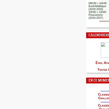
EA - PO
09H30 > 10h30
Eveil Athlétique
(2018-2020)
10h30 > 12h00
Poussin(e)s
(2016-2017)
----------
CALENDRIER
É
veil At
Toutes 
EN CE MOMENT
--------
Classem
Challe
--------
Classem