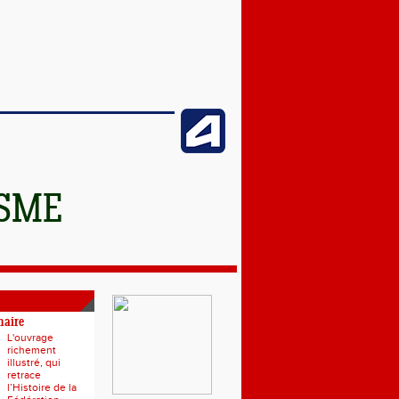
ISME
naire
L'ouvrage
richement
illustré, qui
retrace
l’Histoire de la