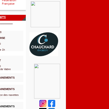
Fédération
Française
NTS
-------------
08
RISE
0
e 1h
T
0
 de Vabre
AINEMENTS
AINEMENTS
ce des navettes
AINEMENTS