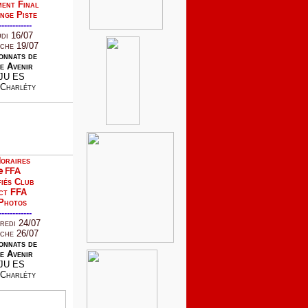
ent Final
nge Piste
------------
udi 16/07
che 19/07
onnats de
e Avenir
JU ES
Charléty
oraires
e FFA
iés Club
ct FFA
Photos
------------
redi 24/07
che 26/07
onnats de
e Avenir
JU ES
Charléty