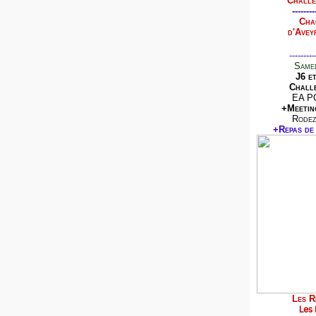
Challe
--------
Cha
d'Avey
---------
Samed
J6 e
Challe
EA P
+Meetin
Rodez
+Repas de 
Les R
Les 