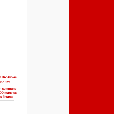
on Bénévoles
éponses
ion commune
00 marches
s Enfants