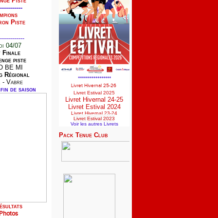
nge Piste
------------
mpions
ron Piste
-------------
i 04/07
t Finale
nge piste
O BE MI
g Régional
*****************
 - Vabre
Livret Hivernal 25-26
fin de saison
Livret Estival 2025
Livret Hivernal 24-25
Livret Estival 2024
Livret Hivernal 23-24
Livret Estival 2023
Voir les autres Livrets
Pack Tenue Club
ésultats
Photos