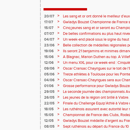
>
20/07
Les sang et or ont donné le meilleur d’
France Avenir U18 / U20 / U23.
>
17/07
Gwladys Bouzat Championne de France s
>
15/07
Cinq jeunes sang et or seront au Champi
cette fin de semaine à Paris Charléty.
>
07/07
De belles confirmations au plus haut nive
belle finale du challenge avec Nivine Ali 
>
04/07
Un week-end placé sous le signe du haut 
meeting.
la Finale du Challenge et Meeting couplé
>
23/06
Belle collection de médailles régionales 
à Albi, Zohé Casi toujours au top. Les rut
>
19/06
Ils seront 21 benjamins et minimes dimanc
très bon niveau en meeting.
région et plus loin verront nos sang et or e
>
15/06
A Blagnac, Marion Duthen au top. A Ville
le record du disque. Les sang et or ont étal
>
12/06
Un menu XXL pour ce week-end : Cinqui
long de l’Ekiden y compris dans l'après co
CD Aveyron à Villefranche ce samedi. Ch
>
09/06
Oscar Cransac Chayrigues sur le toit de l
épreuves combinées à Blagnac. Et bien su
ailleurs, d'excellents résultats ont été obt
>
05/06
Treize athlètes à Toulouse pour les Point
long de ce week-end.
individualités en piste à Montpellier pour 
>
04/06
Oscar Cransac-Chayrigues sera aux Cha
Slovénie.
>
01/06
Grosse performance pour Gwladys Bouzat
Duthen se rassure. La seconde journée d
>
29/05
La seconde journée des championnats A
sang et or de se mettre en avant.
temps que le meeting régional en ce same
>
26/05
Les jeunes de la région ont brillé à Vabre.
piste à Toulouse et à Montpellier.
brio et gagné quelques places au bilan rég
>
22/05
Finale du Challenge Equip’Athlé à Vabre
de Rodez.
>
18/05
Les ruthénois assurent avec autorité leur
>
15/05
Championnat de France des Clubs, Rodez
dimanche à Perpignan.
>
12/05
Gwladys Bouzat médaille d’argent au Fran
10èmes par équipes. Benjamins et minime
>
08/05
Sept ruthénois au départ du France du 10 