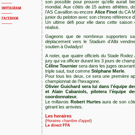
son possible pour prouver qu’elle aurait bi
mondial. Aux côtés de 15 autres athlètes, d
INSTAGRAM
l’AS Cavaillon ou encore
Alice Finot
du CA Mon
junior du peloton avec son chrono référence d
FACEBOOK
Un ultime défi pour elle dans cette saison 
réalisé.
Gageons que de nombreux supporters sang
déplacement vers le Stadium d'Albi vendred
soutien à Gwladys!
A noter, que quatre officiels du Stade Rodez
jury qui va officier durant les 3 jours de cham
Céline Tournier
sera dans les juges œuvrant 
triple saut, tout comme
Stéphane Merle
.
Pour tous les deux, ce sera une première app
championnat de l’hexagone.
Olivier Guichard
sera lui dans l’équipe de
et
Alain Cabaniols
, pilotera l’équipe d
coordonnateur.
Le millavois
Robert Hurtes
aura de son côté 
gérant les arrivées.
Les horaires
(
Horaires chambre d'appel
)
Le direct FFA