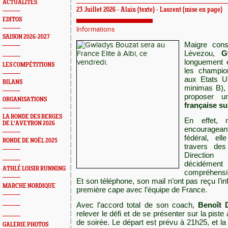
ACTUALITÉS
23 Juillet 2026 - Alain (texte) - Laurent (mise en page)
EDITOS
Informations
SAISON 2026-2027
Maigre conso
Lévezou,
G
longuement 
LES COMPÉTITIONS
les champio
aux Etats Un
BILANS
minimas B), 
proposer 
ORGANISATIONS
française su
LA RONDE DES BERGES
En effet, 
DE L'AVEYRON 2026
encouragean
fédéral, el
RONDE DE NOËL 2025
travers des
Direction 
décidément
ATHLÉ LOISIR RUNNING
compréhensib
Et son téléphone, son mail n’ont pas reçu l’in
MARCHE NORDIQUE
première cape avec l’équipe de France.
Avec l’accord total de son coach,
Benoît 
relever le défi et de se présenter sur la piste 
de soirée. Le départ est prévu à 21h25, et la 
GALERIE PHOTOS