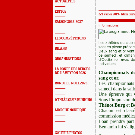
ACTUALITÉS
EDITOS
22 Février 2019 - Alain (tex
SAISON 2026-2027
Informations
LES COMPÉTITIONS
Les athlètes du club 
sont en pleine prépara
BILANS
Deux sang et or vont
ce samedi, et diman
ORGANISATIONS
d’Occitanie, avec 
individuels.
LA RONDE DES BERGES
Championnats de
DE L'AVEYRON 2026
sang et or.
Les championnats
RONDE DE NOËL 2025
samedi dans la sall
Une épreuve qui v
Sous l’impulsion 
ATHLÉ LOISIR RUNNING
Thénot Burg
et
B
Chacun est classé
MARCHE NORDIQUE
commission médical
Loan prendra part 
Benjamin lui s‘alig
GALERIE PHOTOS