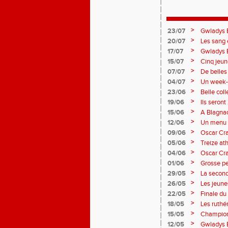
>
23/07
Gwladys B
>
20/07
Les sang 
France Av
>
17/07
Gwladys 
>
15/07
Cinq jeun
cette fin
>
07/07
De belles
belle fin
>
04/07
Un week-e
meeting.
la Finale
>
23/06
Belle col
à Albi, Z
>
19/06
Ils seron
très bon 
région et 
>
15/06
A Blagnac
le record 
>
12/06
Un menu 
long de l
CD Aveyro
>
09/06
Oscar Cra
épreuves 
ailleurs, 
>
05/06
Treize at
long de c
individual
>
04/06
Oscar Cr
Slovénie.
>
01/06
Grosse p
Duthen se
>
29/05
La secon
sang et o
temps que
>
26/05
Les jeunes
piste à T
brio et g
>
22/05
Finale du
de Rodez
>
18/05
Les ruthé
>
15/05
Champion
dimanche
>
12/05
Gwladys B