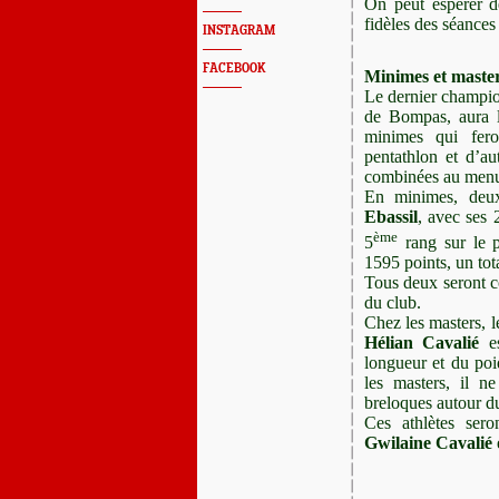
On peut espérer de
fidèles des séances
INSTAGRAM
FACEBOOK
Minimes et maste
Le dernier champion
de Bompas, aura l
minimes qui fero
pentathlon et d’au
combinées au menu, 
En minimes, deux
Ebassil
, avec ses 
ème
5
rang sur le 
1595 points, un tota
Tous deux seront 
du club.
Chez les masters, 
Hélian Cavalié
e
longueur et du poi
les masters, il n
breloques autour d
Ces athlètes ser
Gwilaine Cavalié