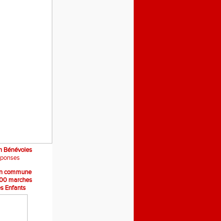
on Bénévoles
éponses
ion commune
00 marches
s Enfants