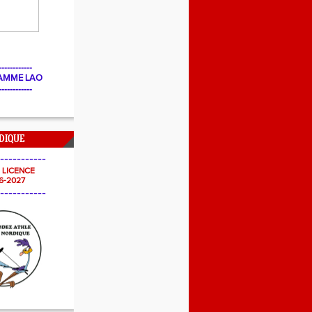
------------
AMME LAO
------------
DIQUE
-----------
- LICENCE
6-2027
-----------