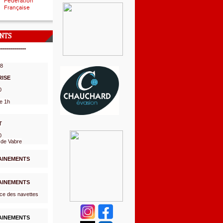
Fédération
Française
NTS
-------------
08
RISE
0
e 1h
T
0
 de Vabre
AINEMENTS
AINEMENTS
ce des navettes
AINEMENTS