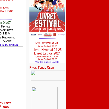
nge Piste
------------
mpions
ron Piste
-------------
i 04/07
t Finale
nge piste
O BE MI
g Régional
*****************
 - Vabre
Livret Hivernal 25-26
fin de saison
Livret Estival 2025
Livret Hivernal 24-25
Livret Estival 2024
Livret Hivernal 23-24
Livret Estival 2023
Voir les autres Livrets
Pack Tenue Club
ésultats
Photos