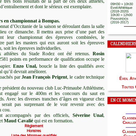
EA - PO
 très bons résultats de la part de ces deux athlètes,
09H30 > 10h30
 d’entraînement et dont le sérieux est exemplaire.
Eveil Athlétique
(2018-2020)
10h30 > 12h00
Poussin(e)s
rs en championnat à Bompas.
(2016-2017)
nat d’Occitanie de la saison se déroulant dans la salle
----------
ieu ce dimanche. Il mettra aux prise d’une part des
nt leur championnat des épreuves combinées, le
tre part les masters qui eux auront soit les épreuves
CALENDRIER
soit les épreuves individuelles.
 athlètes du Stade Rodez ont été retenus.
Rosin
2581 points en performance de qualification occupe le
papier.
Enzo Unal,
boucle la liste des qualifiés avec
l qu’il devrait améliorer.
coachés par
Jean François Prigent
, le cadre technique
É
veil At
Toutes 
le président du nouveau club Luc-Primaube Athlétisme,
st engagé sur le 400m et les concours du saut en
ds. Avec les diverses tranches d’âges en vigueur chez
EN CE MOMENT
e serait pas surprenant de le voir revenir avec des
u cou.
--------
ont accompagnés par des officiels,
Séverine Unal
,
Classem
et
Maud Cavalié
qui est en formation.
Challe
Règlement
--------
Horaires
Classem
Liste des Minimes qualifiés