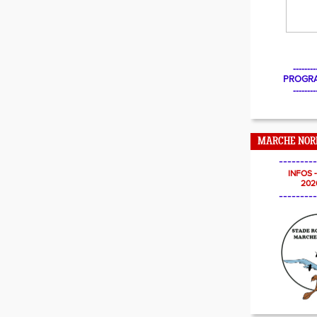
--------
PROGR
--------
MARCHE NOR
---------
INFOS 
202
---------