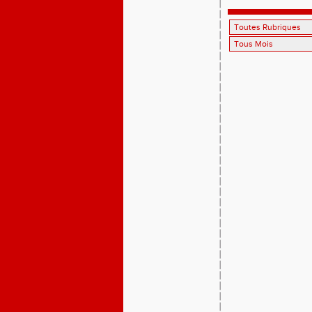
10èmes pa
l’essenti