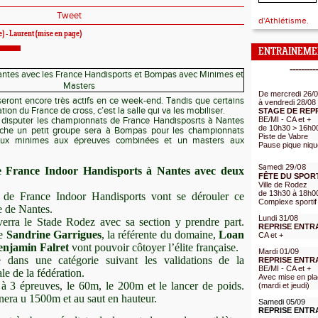
Tweet
d'Athlétisme.
te) - Laurent (mise en page)
ENTRAINEME
----------
De mercredi 26/
seront encore très actifs en ce week-end. Tandis que certains
à vendredi 28/08
tion du France de cross, c’est la salle qui va les mobiliser.
STAGE DE REP
BE/MI - CA et +
 disputer les championnats de France Handisposrts à Nantes
de 10h30 > 16h0
che un petit groupe sera à Bompas pour les championnats
Piste de Vabre
deux minimes aux épreuves combinées et un masters aux
Pause pique niqu
Samedi 29/08
 France Indoor Handisports à Nantes avec deux
FÊTE DU SPOR
Ville de Rodez
de 13h30 à 18h0
 de France Indoor Handisports vont se dérouler ce
Complexe sportif
e de Nantes.
Lundi 31/08
erra le Stade Rodez avec sa section y prendre part.
REPRISE ENTR
de
Sandrine Garrigues
, la référente du domaine,
Loan
CA et +
enjamin Falret
vont pouvoir côtoyer l’élite française.
Mardi 01/09
 dans une catégorie suivant les validations de la
REPRISE ENTR
BE/MI - CA et +
e de la fédération.
Avec mise en pla
à 3 épreuves, le 60m, le 200m et le lancer de poids.
(mardi et jeudi)
nera u 1500m et au saut en hauteur.
Samedi 05/09
REPRISE ENTR