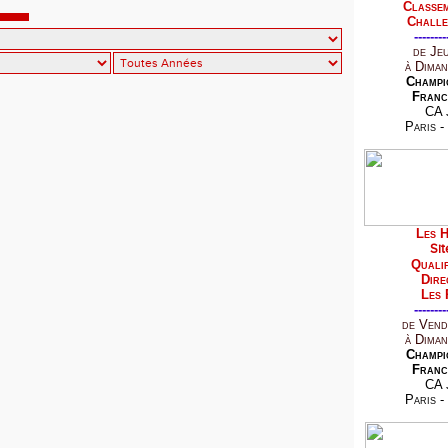
Classem
r équipes. Benjamins et minimes ruthénois ont assuré
Challe
el à Millau. Record de l’Aveyron pour Manon Deleris sur 120m.
--------
de Je
à Diman
Champi
Franc
CA 
Paris -
Les H
Sit
Qualif
Dire
Les 
--------
de Vend
à Diman
Champi
Franc
CA 
Paris -