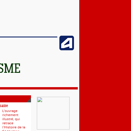
ISME
naire
L'ouvrage
richement
illustré, qui
retrace
l’Histoire de la