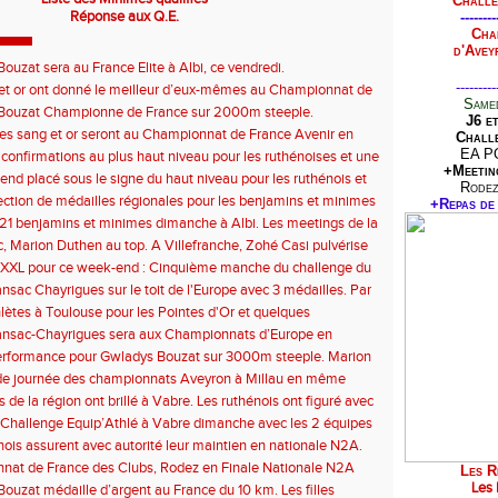
Challe
Réponse aux Q.E.
--------
Cha
d'Avey
ouzat sera au France Elite à Albi, ce vendredi.
---------
et or ont donné le meilleur d’eux-mêmes au Championnat de
Samed
enir U18 / U20 / U23.
Bouzat Championne de France sur 2000m steeple.
J6 e
es sang et or seront au Championnat de France Avenir en
Challe
 de semaine à Paris Charléty.
EA P
 confirmations au plus haut niveau pour les ruthénoises et une
+Meetin
ale du challenge avec Nivine Ali Abdallah Djaha qui survole le
nd placé sous le signe du haut niveau pour les ruthénois et
Rodez
 du Challenge et Meeting couplés à Vabre ce samedi.
lection de médailles régionales pour les benjamins et minimes
+Repas de 
ohé Casi toujours au top. Les ruthénois enchainent les perfs de
t 21 benjamins et minimes dimanche à Albi. Les meetings de la
niveau en meeting.
plus loin verront nos sang et or en activité.
, Marion Duthen au top. A Villefranche, Zohé Casi pulvérise
du disque. Les sang et or ont étalé leur savoir faire tout au
XXL pour ce week-end : Cinquième manche du challenge du
’Ekiden y compris dans l'après course.
n à Villefranche ce samedi. Championnats d’Occitanie des
nsac Chayrigues sur le toit de l'Europe avec 3 médailles. Par
combinées à Blagnac. Et bien sur l’Ekiden de Rodez.
d'excellents résultats ont été obtenus par les sang et or tout au
hlètes à Toulouse pour les Pointes d'Or et quelques
e week-end.
ités en piste à Montpellier pour le meeting.
ansac-Chayrigues sera aux Championnats d’Europe en
erformance pour Gwladys Bouzat sur 3000m steeple. Marion
 rassure. La seconde journée du départemental a permis aux
de journée des championnats Aveyron à Millau en même
r de se mettre en avant.
 le meeting régional en ce samedi. Des sang et or seront en
 de la région ont brillé à Vabre. Les ruthénois ont figuré avec
oulouse et à Montpellier.
agné quelques places au bilan régional.
 Challenge Equip’Athlé à Vabre dimanche avec les 2 équipes
.
nois assurent avec autorité leur maintien en nationale N2A.
nat de France des Clubs, Rodez en Finale Nationale N2A
Les R
 à Perpignan.
Les 
ouzat médaille d’argent au France du 10 km. Les filles