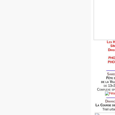
Les H
Sit
Dire
PHO
PHO
--------
Samed
Fête 
de la Vil
de 13h3
Complexe sp
--------
Dimanc
La Course d
Trail ur