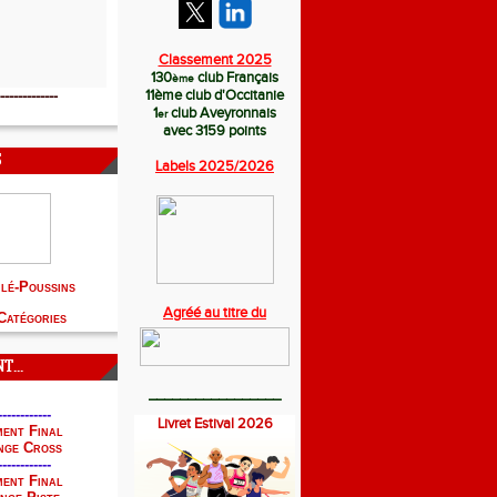
Classement 2025
130
club Français
ème
11
ème
club d'Occitanie
-------------
1
club Aveyronnais
er
avec 3159 points
S
Labels 2025/
2026
hlé-Poussins
Agréé au titre du
Catégories
...
_________________
------------
Livret Estival 2026
ent Final
nge Cross
------------
ent Final