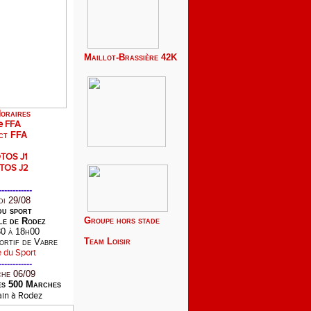
Maillot-Brassière 42K
oraires
e FFA
ct FFA
TOS J1
TOS J2
------------
i 29/08
du sport
Groupe hors stade
le de Rodez
0 à 18h00
Team
Loisir
ortif de Vabre
------------
he 06/09
es 500 Marches
bain à Rodez