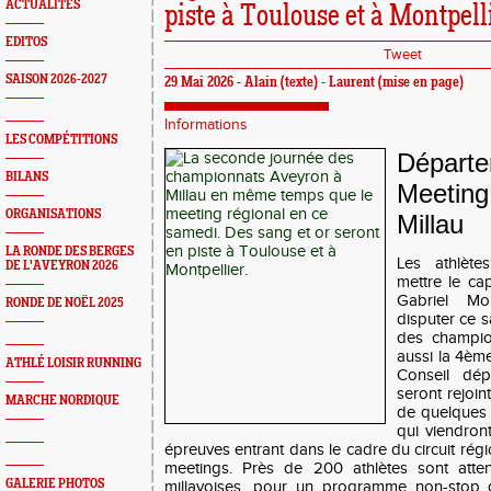
ACTUALITÉS
piste à Toulouse et à Montpell
EDITOS
Tweet
SAISON 2026-2027
29 Mai 2026 - Alain (texte) - Laurent (mise en page)
Informations
LES COMPÉTITIONS
Départe
BILANS
Meeting
ORGANISATIONS
Millau
LA RONDE DES BERGES
Les athlèt
DE L'AVEYRON 2026
mettre le ca
Gabriel Mo
RONDE DE NOËL 2025
disputer ce 
des champio
aussi la 4èm
ATHLÉ LOISIR RUNNING
Conseil dép
seront rejoin
MARCHE NORDIQUE
de quelques 
qui viendron
épreuves entrant dans le cadre du circuit régi
meetings. Près de 200 athlètes sont attend
GALERIE PHOTOS
millavoises, pour un programme non-stop 