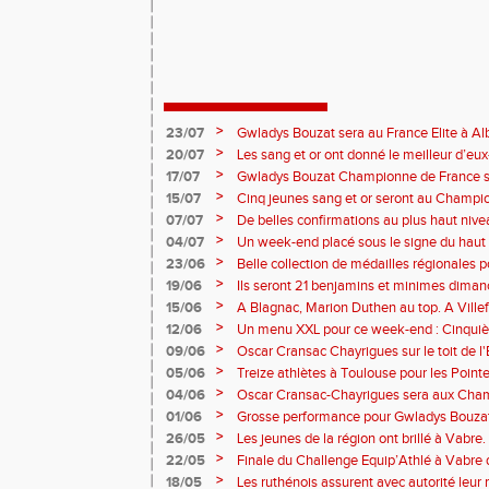
>
23/07
Gwladys Bouzat sera au France Elite à Alb
>
20/07
Les sang et or ont donné le meilleur d’
France Avenir U18 / U20 / U23.
>
17/07
Gwladys Bouzat Championne de France s
>
15/07
Cinq jeunes sang et or seront au Champi
cette fin de semaine à Paris Charléty.
>
07/07
De belles confirmations au plus haut nive
belle finale du challenge avec Nivine Ali 
>
04/07
Un week-end placé sous le signe du haut 
meeting.
la Finale du Challenge et Meeting couplé
>
23/06
Belle collection de médailles régionales 
à Albi, Zohé Casi toujours au top. Les rut
>
19/06
Ils seront 21 benjamins et minimes dimanc
très bon niveau en meeting.
région et plus loin verront nos sang et or e
>
15/06
A Blagnac, Marion Duthen au top. A Ville
le record du disque. Les sang et or ont étal
>
12/06
Un menu XXL pour ce week-end : Cinqui
long de l’Ekiden y compris dans l'après co
CD Aveyron à Villefranche ce samedi. Ch
>
09/06
Oscar Cransac Chayrigues sur le toit de l
épreuves combinées à Blagnac. Et bien su
ailleurs, d'excellents résultats ont été obt
>
05/06
Treize athlètes à Toulouse pour les Point
long de ce week-end.
individualités en piste à Montpellier pour 
>
04/06
Oscar Cransac-Chayrigues sera aux Cha
Slovénie.
>
01/06
Grosse performance pour Gwladys Bouzat
Duthen se rassure. La seconde journée d
>
26/05
Les jeunes de la région ont brillé à Vabre.
sang et or de se mettre en avant.
brio et gagné quelques places au bilan rég
>
22/05
Finale du Challenge Equip’Athlé à Vabre
de Rodez.
>
18/05
Les ruthénois assurent avec autorité leur