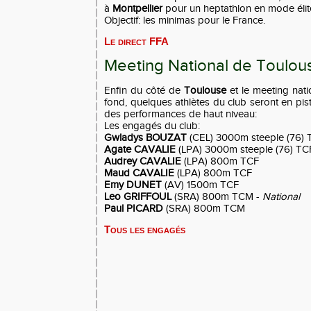
à
Montpellier
pour un heptathlon en mode élit
Objectif: les minimas pour le France.
Le direct FFA
Meeting National de Toulou
Enfin du côté de
Toulouse
et le meeting nat
fond, quelques athlètes du club
seront en pis
des performances de haut niveau:
Les engagés du club:
Gwladys BOUZAT
(CEL) 3000m steeple (76) 
Agate CAVALIE
(LPA) 3000m steeple (76) TC
Audrey CAVALIE
(LPA) 800m TCF
Maud CAVALIE
(LPA) 800m TCF
Emy DUNET
(AV) 1500m TCF
Leo GRIFFOUL
(SRA) 800m TCM -
National
Paul PICARD
(SRA) 800m TCM
Tous les engagés