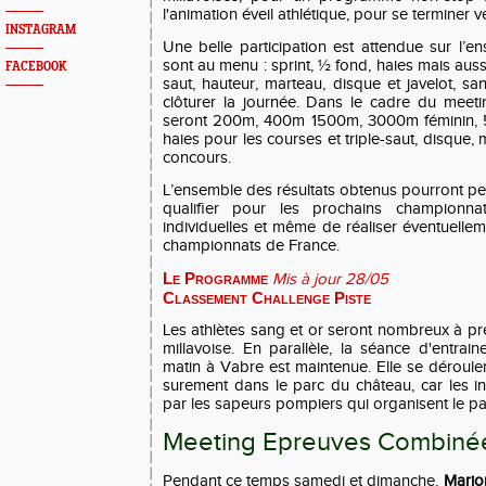
l'animation éveil athlétique, pour se terminer v
INSTAGRAM
Une belle participation est attendue sur l’
sont au menu : sprint, ½ fond, haies mais auss
FACEBOOK
saut, hauteur, marteau, disque et javelot, sa
clôturer la journée. Dans le cadre du meeti
seront 200m, 400m 1500m, 3000m féminin,
haies pour les courses et triple-saut, disque, 
concours.
L’ensemble des résultats obtenus pourront pe
qualifier pour les prochains championnat
individuelles et même de réaliser éventuelle
championnats de France.
Le Programme
Mis à jour 28/05
Classement
Challenge Piste
Les athlètes sang et or seront nombreux à pr
millavoise. En parallèle, la séance d'entr
matin à Vabre est maintenue. Elle se déroule
surement dans le parc du château, car les in
par les sapeurs pompiers qui organisent le pa
Meeting Epreuves Combinée
Pendant ce temps samedi et dimanche,
Mari