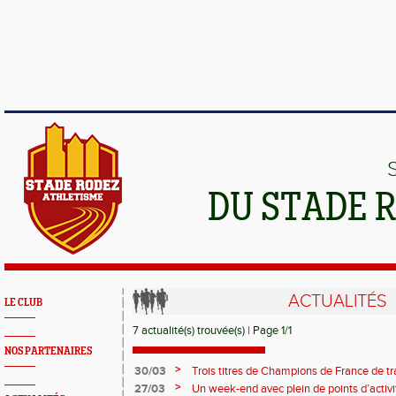
DU STADE 
ACTUALITÉS
LE CLUB
7 actualité(s) trouvée(s) | Page 1/1
NOS PARTENAIRES
>
30/03
Trois titres de Champions de France de trai
présents sur la piste de Millau et les épre
>
27/03
Un week-end avec plein de points d’activit