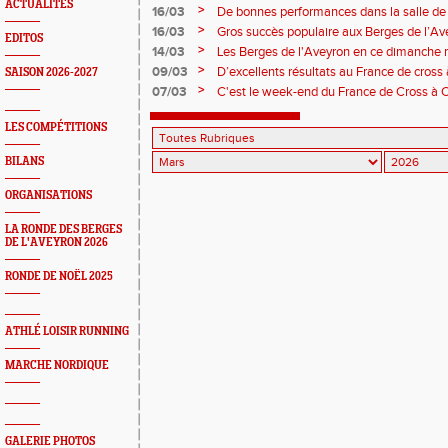
prestations hivernales.
ACTUALITÉS
>
16/03
De bonnes performances dans la salle de
et or.
>
16/03
Gros succès populaire aux Berges de l’Ave
EDITOS
Couderc et Pauline Teyssèdre s’imposent
>
14/03
Les Berges de l'Aveyron en ce dimanche m
la salle de Tarbes.
>
09/03
D’excellents résultats au France de cross 
SAISON 2026-2027
et Zohé Casi, Championne d’Occitanie au
>
07/03
C'est le week-end du France de Cross à Ca
Bompas. Les sang et or sont en première l
LES COMPÉTITIONS
BILANS
ORGANISATIONS
LA RONDE DES BERGES
DE L'AVEYRON 2026
RONDE DE NOËL 2025
ATHLÉ LOISIR RUNNING
MARCHE NORDIQUE
GALERIE PHOTOS