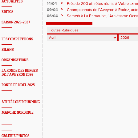
ACTUALITÉS
avec bonheur et succès à divers évèneme
>
14/04
Près de 200 athlètes réunis à Vabre same
championnats Aveyron. De très bons résu
>
09/04
Championnats de l’Aveyron à Rodez, acte
EDITOS
promesses pour des lendemains qui vont ar
>
06/04
Samedi à La Primaube, l’Athlétisme Occita
grand-messe annuelle, parfaitement organi
SAISON 2026-2027
Primaube Athlétisme.
LES COMPÉTITIONS
BILANS
ORGANISATIONS
LA RONDE DES BERGES
DE L'AVEYRON 2026
RONDE DE NOËL 2025
ATHLÉ LOISIR RUNNING
MARCHE NORDIQUE
GALERIE PHOTOS