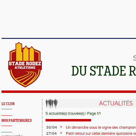
DU STADE 
ACTUALITÉS
LE CLUB
5 actualité(s) trouvée(s) | Page 1/1
NOS PARTENAIRES
>
30/04
Un dimanche sous le signe des championn
France de Montagne à Gap.
>
27/04
Petit retour sur cette dernière quinzaine o