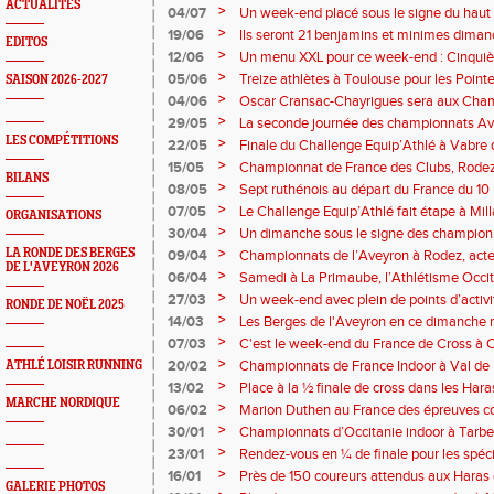
ACTUALITÉS
cette fin de semaine à Paris Charléty.
>
04/07
Un week-end placé sous le signe du haut 
la Finale du Challenge et Meeting couplé
>
19/06
Ils seront 21 benjamins et minimes dimanc
EDITOS
région et plus loin verront nos sang et or e
>
12/06
Un menu XXL pour ce week-end : Cinqui
CD Aveyron à Villefranche ce samedi. Ch
>
05/06
Treize athlètes à Toulouse pour les Point
SAISON 2026-2027
épreuves combinées à Blagnac. Et bien su
individualités en piste à Montpellier pour 
>
04/06
Oscar Cransac-Chayrigues sera aux Cha
Slovénie.
>
29/05
La seconde journée des championnats A
temps que le meeting régional en ce same
LES COMPÉTITIONS
>
22/05
Finale du Challenge Equip’Athlé à Vabre
piste à Toulouse et à Montpellier.
de Rodez.
>
15/05
Championnat de France des Clubs, Rodez
BILANS
dimanche à Perpignan.
>
08/05
Sept ruthénois au départ du France du 10 
>
07/05
Le Challenge Equip’Athlé fait étape à Mill
ORGANISATIONS
seront de la partie.
>
30/04
Un dimanche sous le signe des championn
France de Montagne à Gap.
>
LA RONDE DES BERGES
09/04
Championnats de l’Aveyron à Rodez, acte
DE L'AVEYRON 2026
>
06/04
Samedi à La Primaube, l’Athlétisme Occita
grand-messe annuelle, parfaitement organi
>
27/03
Un week-end avec plein de points d’activit
RONDE DE NOËL 2025
Primaube Athlétisme.
>
14/03
Les Berges de l'Aveyron en ce dimanche m
la salle de Tarbes.
>
07/03
C'est le week-end du France de Cross à Ca
Bompas. Les sang et or sont en première l
>
20/02
Championnats de France Indoor à Val de R
ATHLÉ LOISIR RUNNING
la longueur cadet. Dimanche plus de 20 sa
>
13/02
Place à la ½ finale de cross dans les Ha
d'Albi.
MARCHE NORDIQUE
avec des sang et or aux dents longues. Les
>
06/02
Marion Duthen au France des épreuves c
Pass'Athlé » ce samedi matin.
lanceurs à Toulouse pour les régionaux et
>
30/01
Championnats d’Occitanie indoor à Tarbes
à Villefranche de Panat pour la finale d
sont au menu des sang et or.
>
23/01
Rendez-vous en ¼ de finale pour les spéci
dimanche à St Nicolas de la Grave et les 
>
16/01
Près de 150 coureurs attendus aux Haras
GALERIE PHOTOS
vous à Vabre ce samedi.