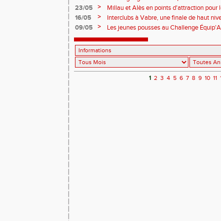
macadam avec l'Ekiden de Rodez..
>
23/05
Millau et Alès en points d'attraction pour 
week-end.
>
16/05
Interclubs à Vabre, une finale de haut ni
>
09/05
Les jeunes pousses au Challenge Équip'A
1
2
3
4
5
6
7
8
9
10
11