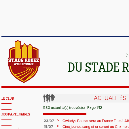
DU STADE 
ACTUALITÉS
LE CLUB
580 actualité(s) trouvée(s) | Page 1/12
NOS PARTENAIRES
>
23/07
Gwladys Bouzat sera au France Elite à Alb
>
15/07
Cinq jeunes sang et or seront au Champi