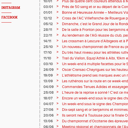
aussi les Epreuves combinées à Bompas e
>
10/01
Plus de quatre cent coureurs attendus à 
Espagne au menu de ce week-end.
sang et or très ambitieux.
>
03/01
Près de 50 sang et or au départ de la Corr
INSTAGRAM
>
01/01
Bonne et Heureuse Année – Meilleurs Vœu
licenciés, dirigeants, entraineurs, parents
>
FACEBOOK
12/12
Cross de l'AC Villefranche de Rouergue p
Amis toujours présents à nos côtés.
>
05/12
Dimanche, c’est le Grand Jour de la Ronde
quatre équipes au championnat Occitan de
>
28/11
De la salle à Fronton pour les benjamins 
oublier des marathoniens à Valence en E
Carmaux pour les spécialistes.
>
22/11
Au lendemain de l'AG réussie du club, pa
épreuves combinées pour 14 sang et or.
>
14/11
Les crossmen à Lescure d’Albigeois et à
Bouzat, quelques lanceurs à Saint Affriqu
>
25/10
Un nouveau championnat de France au p
kilomètres route à Fréjus.
>
17/10
Du très haut niveau pour les athlètes ru
monde des 24 heures à Albi avec JR Dela
>
11/10
Trail du Vallon, Equip’Athlé à Albi, 10km
Nationale 2 à Saint Renan pour 28 athlèt
Tournefeuille et Rose de Rodez, c’est le 
>
03/10
Un week-end à multiple facettes pour le 
et or.
>
26/09
Oscar Cransac-Chayrigues sur les hauteu
pour la Coupe du Monde et des sang et o
>
19/09
L’athlétisme prend ses marques avec un 
spécialités et les championnats de relais 
à Vabre.
>
13/09
Les ruthénois sur la route en ce week-end,
Semi Marathon à Auray-Vannes.
>
04/09
Commandes Tenues Adidas et essayages
>
25/08
L’heure de la reprise a sonné ! C'est ce me
>
18/07
Encore un week-end sous le signe des ch
Avenir à Saint Etienne et 6 sang et or de 
>
04/07
Un week-end sous le signe des Champion
combinées à Laval, France kilomètre verti
>
27/06
Dix-sept sang et or benjamins et minimes
montagne à Val d’Isère et Occitanie Cadet
Championnats d’Occitanie et encore des 
>
20/06
Ils seront neuf à Toulouse pour la finale 
>
13/06
Du championnat d’Occitanie des épreuves
Challenge, les athlètes sont sur les pistes,
>
06/06
Meeting régional et championnats de l'A