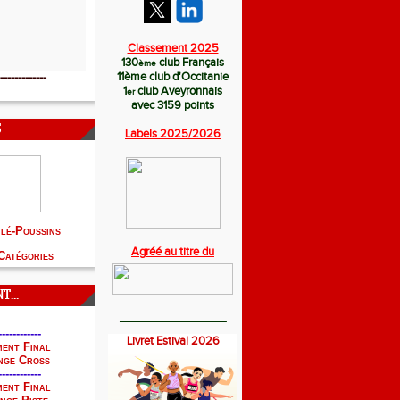
Classement 2025
130
club Français
ème
11
ème
club d'Occitanie
-------------
1
club Aveyronnais
er
avec 3159 points
S
Labels 2025/
2026
hlé-Poussins
Agréé au titre du
Catégories
...
_________________
------------
Livret Estival 2026
ent Final
nge Cross
------------
ent Final