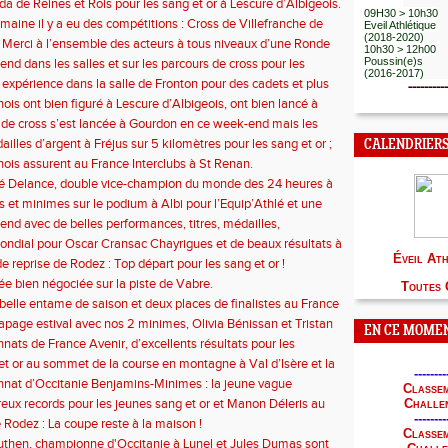
nt brillé, 17 succès individuels et 9 par équipes.
EA - PO
da de Reines et Rois pour les sang et or à Lescure d’Albigeois.
09H30 > 10h30
maine il y a eu des compétitions : Cross de Villefranche de
Eveil Athlétique
(2018-2020)
 Meeting Indoor Loire et Volcans à Aubière et bien d’autres
Merci à l’ensemble des acteurs à tous niveaux d’une Ronde
10h30 > 12h00
onviviale et populaire. Deux premiers billets pour le France de
Poussin(e)s
nd dans les salles et sur les parcours de cross pour les
(2016-2017)
ntry. Un Marathon de Valence record.
.
 expérience dans la salle de Fronton pour des cadets et plus
----------
s résultats un peu partout.
ois ont bien figuré à Lescure d’Albigeois, ont bien lancé à
rique et bien couru à Poncharra pour les courses ouvrant les
 de cross s’est lancée à Gourdon en ce week-end mais les
x sélections pour les Europe de cross U20.
 étaient un peu partout !
illes d’argent à Fréjus sur 5 kilomètres pour les sang et or ;
CALENDRIER
ouzat vice championne U20 et les espoirs filles dauphines.
nois assurent au France Interclubs à St Renan.
é Delance, double vice-champion du monde des 24 heures à
ter M40 et par équipes !!! Bravo !!!
 et minimes sur le podium à Albi pour l’Equip’Athlé et une
ésence des membres du club sur les autres lieux de rendez-
nd avec de belles performances, titres, médailles,
week-end.
ions diverses.
ndial pour Oscar Cransac Chayrigues et de beaux résultats à
É
veil At
pour ce 1er rendez-vous automnal au plan régional, tandis que
e reprise de Rodez : Top départ pour les sang et or !
uière brille aux 100 km de Millau.
ée bien négociée sur la piste de Vabre.
Toutes 
belle entame de saison et deux places de finalistes au France
marathon.
trapage estival avec nos 2 minimes, Olivia Bénissan et Tristan
EN CE MOMENT
la coupe de France des Ligues à Lens et la délégation de
ats de France Avenir, d’excellents résultats pour les
au France de la spécialité à Val d’Isère.
.
et or au sommet de la course en montagne à Val d’Isère et la
--------
rit à nos athlètes qui battent de nombreux records.
at d’Occitanie Benjamins-Minimes : la jeune vague
Classem
 brille à Albi et Tristan Delpal s'offre le titre de champion
ux records pour les jeunes sang et or et Manon Déleris au
Challe
ie.
--------
rd de l’Aveyron sur 3000m pour Gwladys Bouzat mais aussi
 Rodez : La coupe reste à la maison !
Classem
tan Delpal sur 120m.
then, championne d'Occitanie à Lunel et Jules Dumas sont