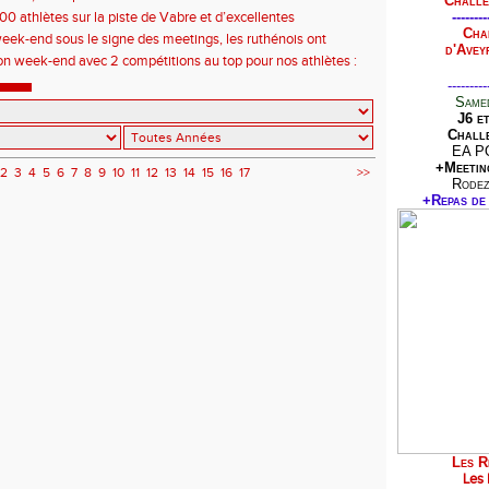
Challe
op 10 français et une finale du challenge départemental
00 athlètes sur la piste de Vabre et d’excellentes
--------
Millau pour les jeunes sang et or.
Cha
ces avec des ruthénois très présents.
eek-end sous le signe des meetings, les ruthénois ont
d'Avey
on week-end avec 2 compétitions au top pour nos athlètes :
 Alès. Bravo à l'ensemble des participants.
---------
Samed
J6 e
Challe
EA P
+Meetin
2
3
4
5
6
7
8
9
10
11
12
13
14
15
16
17
>>
Rodez
+Repas de 
Les R
Les 