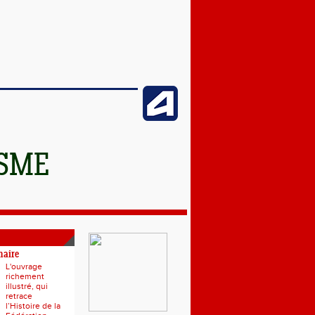
ISME
naire
L'ouvrage
richement
illustré, qui
retrace
l’Histoire de la