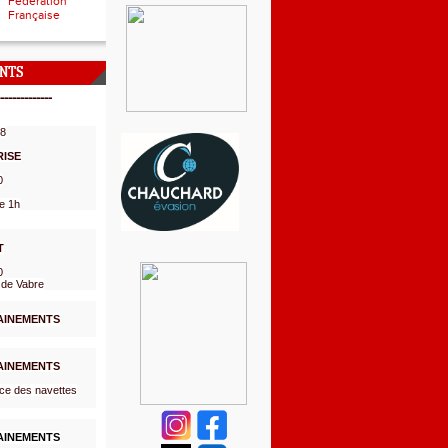
Fédération
Française
NTS
-------------
08
RISE
0
e 1h
T
0
 de Vabre
AINEMENTS
AINEMENTS
ce des navettes
AINEMENTS