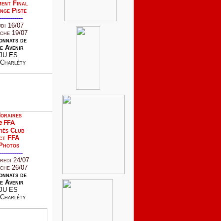
ent Final
nge Piste
------------
udi 16/07
che 19/07
onnats de
e Avenir
JU ES
Charléty
oraires
e FFA
iés Club
ct FFA
Photos
------------
redi 24/07
che 26/07
onnats de
e Avenir
JU ES
Charléty