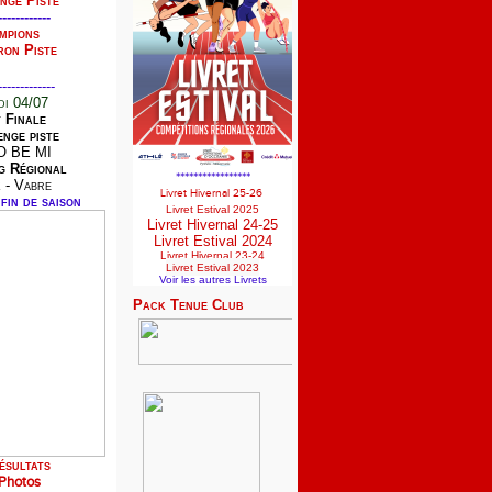
nge Piste
------------
mpions
ron Piste
-------------
i 04/07
t Finale
nge piste
O BE MI
g Régional
*****************
 - Vabre
Livret Hivernal 25-26
fin de saison
Livret Estival 2025
Livret Hivernal 24-25
Livret Estival 2024
Livret Hivernal 23-24
Livret Estival 2023
Voir les autres Livrets
Pack Tenue Club
ésultats
Photos