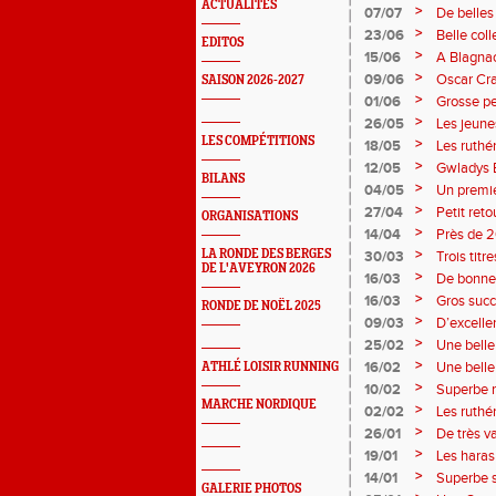
ACTUALITÉS
>
07/07
De belles
belle fin
>
23/06
Belle col
EDITOS
meeting.
à Albi, Z
>
15/06
A Blagnac
très bon 
le record 
>
09/06
Oscar Cra
SAISON 2026-2027
long de l
ailleurs, 
>
01/06
Grosse p
long de c
Duthen se
>
26/05
Les jeunes
sang et o
brio et g
LES COMPÉTITIONS
>
18/05
Les ruthé
>
12/05
Gwladys B
BILANS
10èmes pa
>
04/05
Un premie
l’essenti
sang et o
>
27/04
Petit reto
ORGANISATIONS
du France
avec bonh
>
14/04
Près de 2
championn
>
LA RONDE DES BERGES
30/03
Trois titr
DE L'AVEYRON 2026
promesses
présents s
>
16/03
De bonnes
prestatio
et or.
>
16/03
Gros succ
RONDE DE NOËL 2025
Couderc e
>
09/03
D’excelle
et Zohé C
>
25/02
Une belle
jeunes au
>
16/02
Une belle
ATHLÉ LOISIR RUNNING
et des qua
>
10/02
Superbe r
en salle 
MARCHE NORDIQUE
combinées
>
02/02
Les ruthé
pousses b
cross de S
>
26/01
De très v
un quart 
>
19/01
Les haras
Duthen à 
>
14/01
Superbe s
GALERIE PHOTOS
frontières