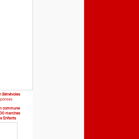
on Bénévoles
éponses
ion commune
00 marches
s Enfants