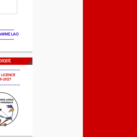
------------
AMME LAO
------------
DIQUE
-----------
- LICENCE
6-2027
-----------