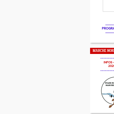
--------
PROGR
--------
MARCHE NOR
---------
INFOS 
202
---------