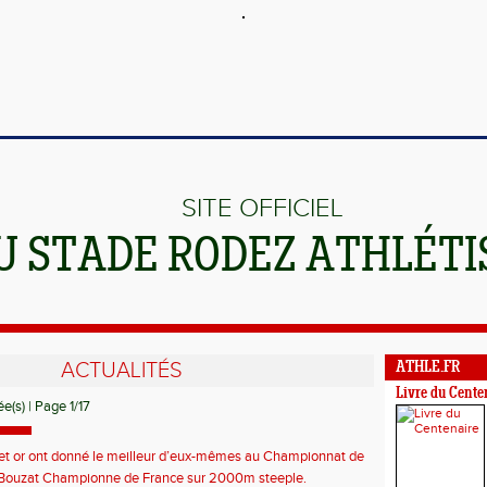
SITE OFFICIEL
U STADE RODEZ ATHLÉT
ACTUALITÉS
ATHLE.FR
Livre du Cente
e(s) | Page 1/17
et or ont donné le meilleur d’eux-mêmes au Championnat de
enir U18 / U20 / U23.
Bouzat Championne de France sur 2000m steeple.