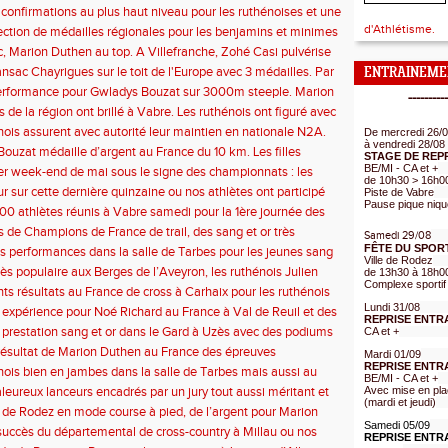
 confirmations au plus haut niveau pour les ruthénoises et une
ale du challenge avec Nivine Ali Abdallah Djaha qui survole le
d'Athlétisme.
lection de médailles régionales pour les benjamins et minimes
ohé Casi toujours au top. Les ruthénois enchainent les perfs de
, Marion Duthen au top. A Villefranche, Zohé Casi pulvérise
niveau en meeting.
du disque. Les sang et or ont étalé leur savoir faire tout au
nsac Chayrigues sur le toit de l'Europe avec 3 médailles. Par
ENTRAINEME
’Ekiden y compris dans l'après course.
d'excellents résultats ont été obtenus par les sang et or tout au
erformance pour Gwladys Bouzat sur 3000m steeple. Marion
----------
e week-end.
 rassure. La seconde journée du départemental a permis aux
 de la région ont brillé à Vabre. Les ruthénois ont figuré avec
r de se mettre en avant.
agné quelques places au bilan régional.
nois assurent avec autorité leur maintien en nationale N2A.
De mercredi 26/
à vendredi 28/08
ouzat médaille d’argent au France du 10 km. Les filles
STAGE DE REP
r équipes. Benjamins et minimes ruthénois ont assuré
BE/MI - CA et +
r week-end de mai sous le signe des championnats : les
de 10h30 > 16h0
el à Millau. Record de l’Aveyron pour Manon Deleris sur 120m.
r étaient à Gap au France de Montagne et à Carmaux, 1er tour
ur sur cette dernière quinzaine ou nos athlètes ont participé
Piste de Vabre
 des Clubs.
Pause pique niqu
eur et succès à divers évènements.
00 athlètes réunis à Vabre samedi pour la 1ère journée des
ats Aveyron. De très bons résultats et beaucoup de
es de Champions de France de trail, des sang et or très
Samedi 29/08
 pour des lendemains qui vont arriver très vite.
ur la piste de Millau et les épreuves sur route confirment les
FÊTE DU SPOR
 performances dans la salle de Tarbes pour les jeunes sang
Ville de Rodez
ns hivernales.
ès populaire aux Berges de l’Aveyron, les ruthénois Julien
de 13h30 à 18h0
Complexe sportif
t Pauline Teyssèdre s’imposent.
nts résultats au France de cross à Carhaix pour les ruthénois
asi, Championne d’Occitanie au lancer de poids benjamines.
Lundi 31/08
 expérience pour Noé Richard au France à Val de Reuil et des
REPRISE ENTR
x dents longues à Albi qui promettent.
 prestation sang et or dans le Gard à Uzès avec des podiums
CA et +
lifications: ils seront 26 au France !!! Et une belle animation
ésultat de Marion Duthen au France des épreuves
Mardi 01/09
samedi matin avec le « Pass’Athlé ».
. Trois médailles pour nos lanceurs à Toulouse et nos jeunes
REPRISE ENTR
nois bien en jambes dans la salle de Tarbes mais aussi au
BE/MI - CA et +
ien présentes pour la Finale du Challenge.
t Affrique.
aleureux lanceurs encadrés par un jury tout aussi méritant et
Avec mise en pla
(mardi et jeudi)
de finale de cross à la hauteur des espérances.
 de Rodez en mode course à pied, de l’argent pour Marion
Samedi 05/09
Bompas et une belle expérience au haut au-delà de nos
uccès du départemental de cross-country à Millau ou nos
REPRISE ENTR
.