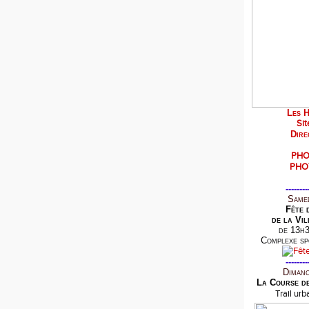
Les H
Sit
Dire
PHO
PHO
--------
Samed
Fête 
de la Vil
de 13h3
Complexe sp
--------
Dimanc
La Course d
Trail ur