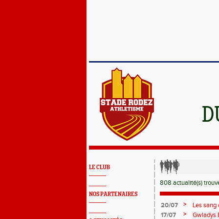
D
LE CLUB
808 actualité(s) trouvé
NOS PARTENAIRES
>
20/07
Les sang 
France Av
>
17/07
Gwladys 