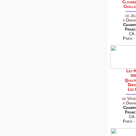
Classem
Challe
--------
de Je
à Diman
Champi
Franc
CA 
Paris -
Les H
Sit
Qualif
Dire
Les 
--------
de Vend
à Diman
Champi
Franc
CA 
Paris -