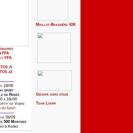
Maillot-Brassière 42K
oraires
e FFA
ct FFA
TOS J1
TOS J2
------------
i 29/08
du sport
Groupe hors stade
le de Rodez
0 à 18h00
Team
Loisir
ortif de Vabre
------------
he 06/09
es 500 Marches
bain à Rodez